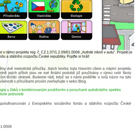
v rámci projektu reg. č. CZ.1.07/1.2.09/01.0006 „Autisté nikoli v autu”. Projekt je
u a státního rozpočtu České republiky. Pojďte si hrát!
něny dvě metodické příručky. Jejich tvorba byla hlavním cílem a náplní projektu
četně jejich příloh jsou ve své finální podobě již používány v rámci celé školy
lům těchto stránek. Budeme rádi, když se s námi podělíte o svůj názor na tyto
enosti s příručkami prosím zveřejňujte v sekci Blog.
logie u žáků s kombinovaným postižením a poruchami autistického spektra
škole jednoleté
 spolufinancován z Evropského sociálního fondu a státního rozpočtu České
01.0006