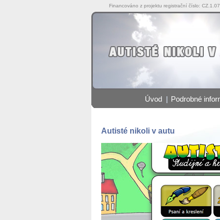
Financováno z projektu registrační číslo: CZ.1.0
Úvod
|
Podrobné info
Autisté nikoli v autu