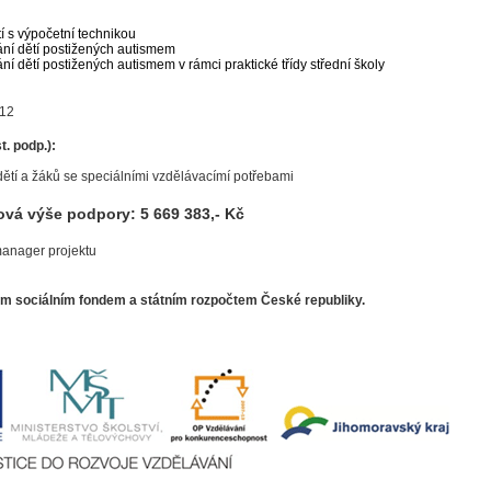
 s výpočetní technikou
ní dětí postižených autismem
 dětí postižených autismem v rámci praktické třídy střední školy
012
t. podp.):
ě dětí a žáků se speciálními vzdělávacímí potřebami
ová výše podpory: 5 669 383,- Kč
anager projektu
ým sociálním fondem a státním rozpočtem České republiky.