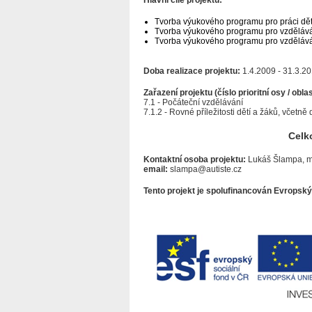
Hlavní cíle projektu:
Tvorba výukového programu pro práci dětí
Tvorba výukového programu pro vzdělává
Tvorba výukového programu pro vzdělávání
Doba realizace projektu:
1.4.2009 - 31.3.2
Zařazení projektu (číslo prioritní osy / oblas
7.1 - Počáteční vzdělávání
7.1.2 - Rovné příležitosti dětí a žáků, včetn
Celk
Kontaktní osoba projektu:
Lukáš Šlampa, m
email:
slampa@autiste.cz
Tento projekt je spolufinancován Evropsk