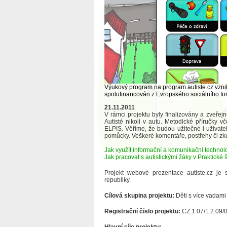
Výukový program na program.autiste.cz vznikl 
spolufinancován z Evropského sociálního fond
21.11.2011
V rámci projektu byly finalizovány a zveřej
Autisté nikoli v autu. Metodické příručky v
ELPIS. Věříme, že budou užitečné i uživate
pomůcky. Veškeré komentáře, postřehy či zkuš
Jak využít informační a komunikační techno
Jak pracovat s autistickými žáky v Praktické 
Projekt webové prezentace autiste.cz je
republiky.
Cílová skupina projektu:
Děti s více vadami
Registrační číslo projektu:
CZ.1.07/1.2.09/